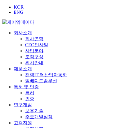
KOR
ENG
회사소개
회사연혁
CEO인사말
사업분야
조직구성
위치안내
제품소개
전력IT & 산업자동화
임베디드솔루션
특허 및 인증
특허
인증
연구개발
보유기술
주요개발실적
고객지원