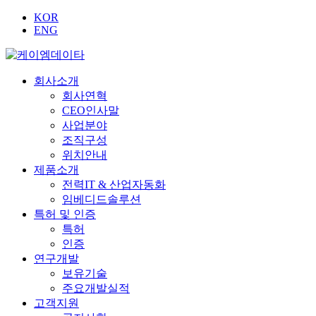
KOR
ENG
회사소개
회사연혁
CEO인사말
사업분야
조직구성
위치안내
제품소개
전력IT & 산업자동화
임베디드솔루션
특허 및 인증
특허
인증
연구개발
보유기술
주요개발실적
고객지원