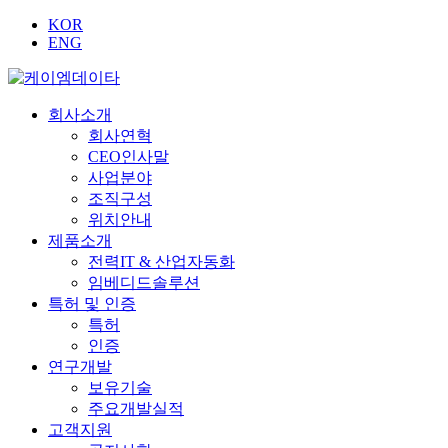
KOR
ENG
회사소개
회사연혁
CEO인사말
사업분야
조직구성
위치안내
제품소개
전력IT & 산업자동화
임베디드솔루션
특허 및 인증
특허
인증
연구개발
보유기술
주요개발실적
고객지원