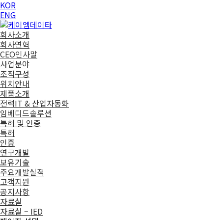
KOR
ENG
회사소개
회사연혁
CEO인사말
사업분야
조직구성
위치안내
제품소개
전력IT & 산업자동화
임베디드솔루션
특허 및 인증
특허
인증
연구개발
보유기술
주요개발실적
고객지원
공지사항
자료실
자료실 – IED