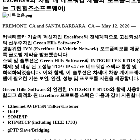
Excelfore
의 차량 내 네트워킹 제품의 포트폴리오
는 그린힐즈소프트웨어)
FREMONT, CA and SANTA BARBARA, CA — May 12, 2020 —
커넥티트카 기술의 혁신자인
Excelfore
와 전세계적으로 고신뢰성
의 선두주자인
Green Hills Software
가
광범위한
IVN (Excelfore In-Vehicle Network)
포트폴리오를 제공 
록 글로벌 계약을 발표했습니다
.
스택 및 솔루션은
Green Hills Software
의
INTEGRITY® RTOS (
체제
)
및 내장 된 고성능
TCP / IP v4 / v6
네트워킹 스택과 통합
및
최적화되었습니다
.
이와 함께
,
이 솔루션은 차세대 차량 게이트웨
템에 필요한 기본 보안
,
안전
,
성능 및 프로토콜 지원을 제공합니다
.
Green Hills Software
의 안전한
INTEGRITY RTOS
와 함께 사용
합되고 최적화 된
Excelfore
프로토콜 스택은 다음과 같이 지원합
•
Ethernet AVB/TSN Talker/Listener
•
DoIP
•
SOME/IP
•
RTP/RTCP (including IEEE 1733)
gPTP Slave/Bridging
•