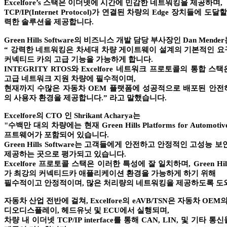
Excelfore’s
스택은 이더넷에 시간에 민감한 네트워킹을 제공하며
,
TCP/IP(Internet Protocol)
가 연결된 차량의
Edge
장치들에 도달할
력한 솔루션을 제공합니다
.
Green Hills Software
의 비즈니스 개발 담당 부사장인
Dan Mender
“
강력한 네트워킹은 차세대 차량 게이트웨이 설계의 기본적인 
커넥티드 카의 고급 기능을 가능하게 합니다
.
INTEGRITY RTOS
와
Excelfore
네트워크 프로토콜의 통합 스택
고급 네트워크 지원 차량에 필수적이며
,
현재까지 수많은 자동차
OEM
플랫폼에 성공적으로 배포된 안전
의 사용자 환경을 제공합니다
.”
라고 말했습니다
.
Excelfore
의
CTO
인
Shrikant Acharya
는
"
수백만 대의 차량에는 현재
Green Hills Platforms for Automotiv
프트웨어가 포함되어 있습니다
.
Green Hills Software
는 고객들에게 안전하고 안정적인 고성능 보
제공하는 곳으로 평가되고 있습니다
.
Excelfore
프로토콜 스택은 이러한 특성에 잘 일치하며
, Green Hil
가 최강의 커넥티드카 애플리케이션 환경을 가능하게 하기 위해
필수적이고 안정적이며
,
많은 처리량의 네트워킹을 제공하도록 
자동차 산업 전반에 걸쳐
, Excelfore
의
eAVB/TSN
은 자동차
OEM
의
디오디스플레이
,
헤드유닛 및
ECU
에서 실행되며
,
차량 내 이더넷
TCP/IP interface
를 통해
CAN, LIN,
및 기타 통신