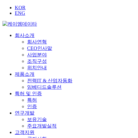
KOR
ENG
회사소개
회사연혁
CEO인사말
사업분야
조직구성
위치안내
제품소개
전력IT & 산업자동화
임베디드솔루션
특허 및 인증
특허
인증
연구개발
보유기술
주요개발실적
고객지원