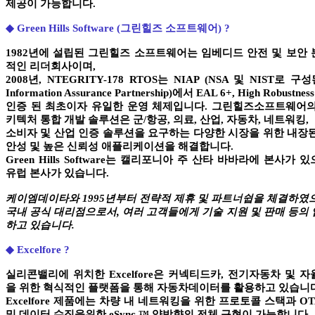
제공이 가능합니다
.
◆ Green Hills Software (그린힐즈 소프트웨어) ?
1982
년에 설립된 그린힐즈 소프트웨어는 임베디드 안전 및 보안 
적인 리더회사이며
,
2008
년
, NTEGRITY-178 RTOS
는
NIAP (NSA
및
NIST
로 구성
Information Assurance Partnership)
에서
EAL 6+, High Robustness
인증 된 최초이자 유일한 운영 체제입니다
.
그린힐즈소프트웨어의
키텍처 통합 개발 솔루션은 군
/
항공
,
의료
,
산업
,
자동차
,
네트워킹
,
소비자 및 산업 인증 솔루션을 요구하는 다양한 시장을 위한 내장
안성 및 높은 신뢰성 애플리케이션을 해결합니다
.
Green Hills Software
는 캘리포니아 주 산타 바바라에 본사가 있
유럽 본사가 있습니다
.
케이엠데이타와
1995
년부터 전략적 제휴 및 파트너쉽을 체결하였
국내 공식 대리점으로서, 여러 고객들에게 기술 지원 및 판매 등의
하고 있습니다
.
◆
Excelfore
?
실리콘밸리에 위치한
Excelfore
은 커넥티드카
,
전기자동차 및 자
을 위한 혁식적인 플랫폼을 통해 자동차데이터를 활용하고 있습니
Excelfore
제품에는 차량 내 네트워킹을 위한 프로토콜 스택과
O
및 데이터 수집을위한
eSync ™
양방향의 전체 구현이 가능합니다
.