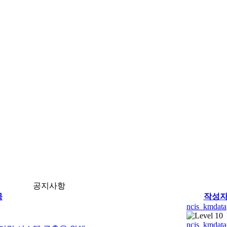
공지사항
목
작성
ncis_kmdata
ncis_kmdata