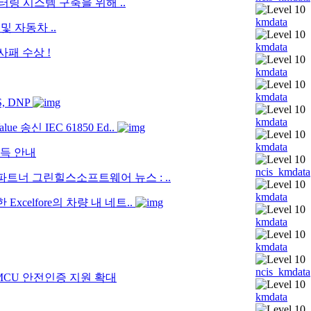
자 모니터링 시스템 구축을 위해 ..
kmdata
oT 및 자동차 ..
kmdata
패 수상 !
kmdata
kmdata
, DNP
kmdata
e 송신 IEC 61850 Ed..
kmdata
획득 안내
ncis_kmdata
타의 파트너 그린힐스소프트웨어 뉴스 : ..
kmdata
 Excelfore의 차량 내 네트..
kmdata
kmdata
ncis_kmdata
26x MCU 안전인증 지원 확대
kmdata